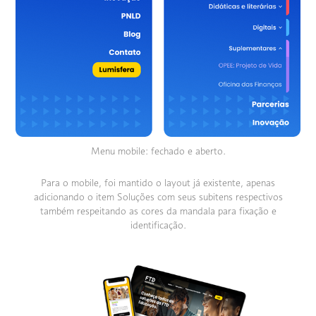
Menu mobile: fechado e aberto.
Para o mobile, foi mantido o layout já existente, apenas
adicionando o item Soluções com seus subitens respectivos
também respeitando as cores da mandala para fixação e
identificação.