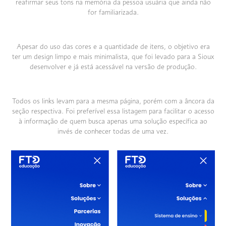
reafirmar seus tons na memória da pessoa usuária que ainda não
for familiarizada.
Apesar do uso das cores e a quantidade de itens, o objetivo era
ter um design limpo e mais minimalista, que foi levado para a Sioux
desenvolver e já está acessável na versão de produção.
Todos os links levam para a mesma página, porém com a âncora da
seção respectiva. Foi preferível essa listagem para facilitar o acesso
à informação de quem busca apenas uma solução específica ao
invés de conhecer todas de uma vez.