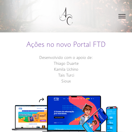
Ações no novo Portal FTD
Desenvolvido com o apoio de:
Thiago Duarte
Kamila Uchino
Tais Turci
Sioux